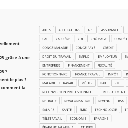
AIDES
ALLOCATIONS
APL
ASSURANCE
CAF
CARRIÈRE
CDI
CHÔMAGE
COMPÉT
réellement
CONGÉ MALADIE
CONGÉ PAYÉ
CRÉDIT
DROIT DU TRAVAIL
EMPLOI
EMPLOYEUR
E
025 grâce à une
ENTREPRISE
FINANCEMENT
FISCALITÉ
25 ?
FONCTIONNAIRE
FRANCE TRAVAIL
IMPÔT
I
ment le plus ?
MALADIE ET TRAVAIL
MÉTIER
PAIE
PME
et comment la
RECONVERSION PROFESSIONNELLE
RECRUTEMENT
RETRAITE
REVALORISATION
REVENU
RSA
SALAIRE
SANTÉ
SMIC
TECHNOLOGIE
T
TÉLÉTRAVAIL
ÉCONOMIE
ÉPARGNE
ÉPARGNE SALARIALE
ÉTUDES