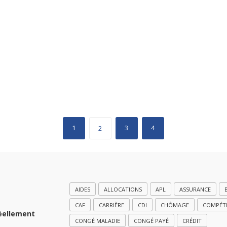
1
3
4
2
AIDES
ALLOCATIONS
APL
ASSURANCE
CAF
CARRIÈRE
CDI
CHÔMAGE
COMPÉT
réellement
CONGÉ MALADIE
CONGÉ PAYÉ
CRÉDIT